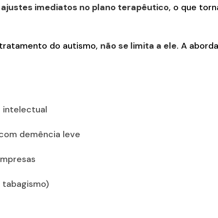
e
ajustes imediatos no plano terapêutico
, o que tor
 tratamento do autismo,
não se limita a ele
. A abord
 intelectual
s com demência leve
empresas
 tabagismo)