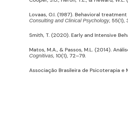
Cooper, J.O., Heron, T.E., & Heward, W.L.
Lovaas, O.I. (1987). Behavioral treatment
, 55(1),
Consulting and Clinical Psychology
Smith, T. (2020). Early and Intensive Beh
Matos, M.A., & Passos, M.L. (2014). Anál
, 10(1), 72–79.
Cognitivas
Associação Brasileira de Psicoterapia