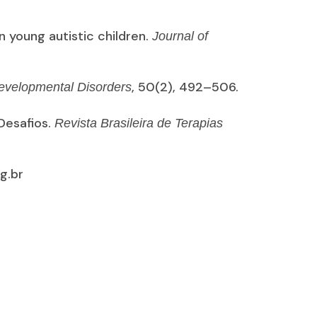
n young autistic children.
Journal of
, 50(2), 492–506.
Developmental Disorders
 Desafios.
Revista Brasileira de Terapias
g.br