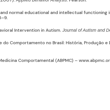
 (2007).
. Pearson.
Applied Behavior Analysis
 and normal educational and intellectual functioning i
 3–9.
avioral Intervention in Autism.
Journal of Autism and 
ise do Comportamento no Brasil: História, Produção e
 e Medicina Comportamental (ABPMC) –
www.abpmc.or