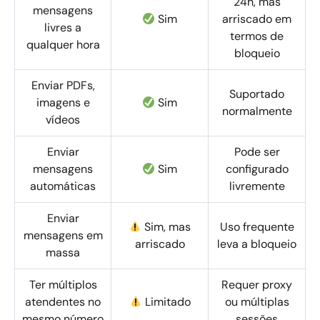
24h, mas
mensagens
Sim
arriscado em
livres a
termos de
qualquer hora
bloqueio
Enviar PDFs,
Suportado
imagens e
Sim
normalmente
vídeos
Enviar
Pode ser
mensagens
Sim
configurado
automáticas
livremente
Enviar
Sim, mas
Uso frequente
mensagens em
arriscado
leva a bloqueio
massa
Ter múltiplos
Requer proxy
atendentes no
Limitado
ou múltiplas
mesmo número
sessões